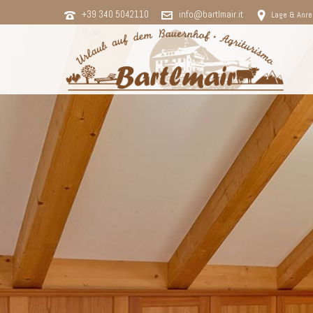
+39 340 5042110
info@bartlmair.it
Lage & Anre