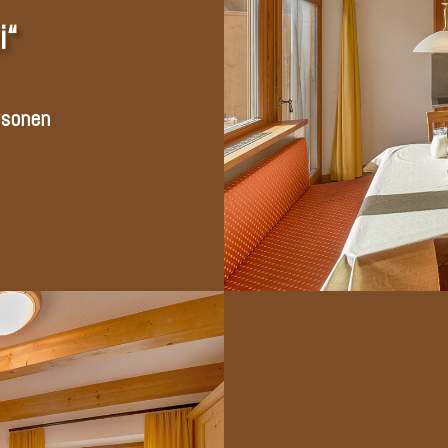
i“
rsonen