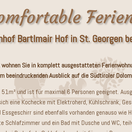
omfortable Feri
hof Bartlmair Hof in St. Georgen b
k wohnen Sie in komplett ausgestatteten Ferienwohnu
m beeindruckenden Ausblick auf die Südtiroler Dolom
 51m² und ist für maximal 6 Personen geeignet. Ausg
sich eine Kochecke mit Elektroherd, Kühlschrank, G
 Essgeschirr sind ebenfalls vorhanden genauso wie 
nte Schlafzimmer und ein Bad mit Dusche und WC, teil