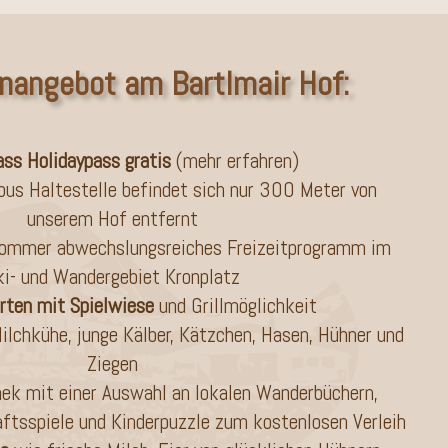
nangebot am Bartlmair Hof:
ss Holidaypass gratis
(
mehr erfahren
)
bus Haltestelle befindet sich nur 300 Meter von
unserem Hof entfernt
Sommer abwechslungsreiches Freizeitprogramm im
ki- und Wandergebiet Kronplatz
rten mit Spielwiese
und Grillmöglichkeit
lchkühe, junge Kälber, Kätzchen, Hasen, Hühner und
Ziegen
hek mit einer Auswahl an lokalen Wanderbüchern,
haftsspiele und Kinderpuzzle zum kostenlosen Verleih