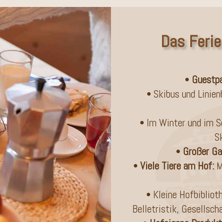
Das Ferie
•
Guestpa
• Skibus und Linien
• Im Winter und im 
S
•
Großer Ga
•
Viele Tiere am Hof:
Mi
• Kleine Hofbibliot
Belletristik, Gesellsc