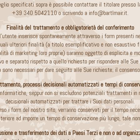
meglio specificati sopra è possibile contattare il titolare press
+39 340 5042110
o scrivendo a
info@bartlmair.it
.
Finalità del trattamento e obbligatorietà del conferimento
’utente inserisce spontaneamente attraverso i form presenti nel
ali ulteriori finalità (a titolo esemplificativo e non esaustivo 
lità di marketing loro proprie) saranno oggetto di esplicita e m
vo e separato rispetto a quello richiesto per rispondere alle Su
 sono necessari per dare seguito alle Sue richieste; il consenso a
attamento, processi decisionali automatizzati e tempi di conserv
 informatiche, seppur non si escludono potenziali trattamenti in
decisionali automatizzati per trattare i Suoi dati personali.
erso i form del nostro sito, verranno conservati per il tempo nec
eriore ad imporre un tempo di conservazione più lungo, tale norm
sione e trasferimento dei dati a Paesi Terzi e non o ad organizz