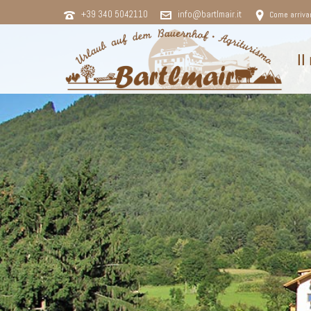
+39 340 5042110
info@bartlmair.it
Come arriva
Il