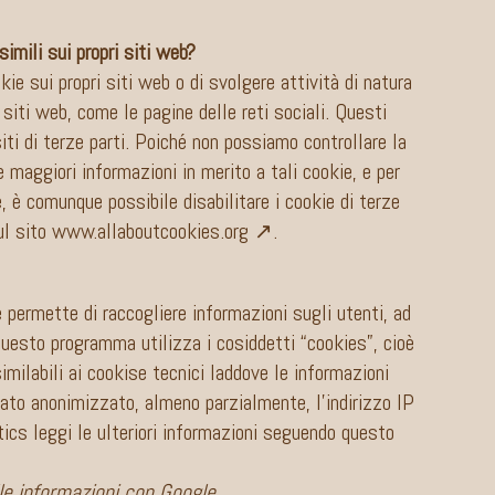
imili sui propri siti web?
e sui propri siti web o di svolgere attività di natura
 siti web, come le pagine delle reti sociali. Questi
siti di terze parti. Poiché non possiamo controllare la
 maggiori informazioni in merito a tali cookie, e per
e, è comunque possibile disabilitare i cookie di terze
ul sito
www.allaboutcookies.org ↗
.
 permette di raccogliere informazioni sugli utenti, ad
Questo programma utilizza i cosiddetti “cookies”, cioè
similabili ai cookise tecnici laddove le informazioni
stato anonimizzato, almeno parzialmente, l’indirizzo IP
ytics leggi le ulteriori informazioni seguendo questo
lle informazioni con Google.