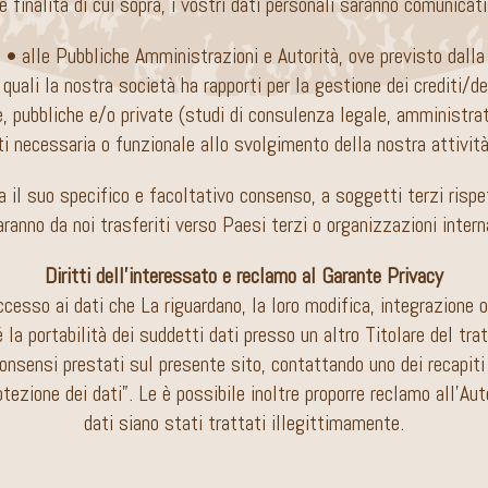
le finalità di cui sopra, i vostri dati personali saranno comunicat
• alle Pubbliche Amministrazioni e Autorità, ove previsto dalla
i quali la nostra società ha rapporti per la gestione dei crediti/de
e, pubbliche e/o private (studi di consulenza legale, amministrat
i necessaria o funzionale allo svolgimento della nostra attività 
a il suo specifico e facoltativo consenso, a soggetti terzi rispe
ranno da noi trasferiti verso Paesi terzi o organizzazioni intern
Diritti dell’interessato e reclamo al Garante Privacy
accesso ai dati che La riguardano, la loro modifica, integrazione o
 la portabilità dei suddetti dati presso un altro Titolare del tr
onsensi prestati sul presente sito, contattando uno dei recapiti 
zione dei dati”. Le è possibile inoltre proporre reclamo all’Auto
dati siano stati trattati illegittimamente.