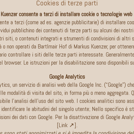
Cookies di terze parti
uenzer consente a terzi di installare cookie o tecnologie web s
e a terzi (come ad es. agenzie pubblicitarie) di installare cooki
vidui pubblichino dei contenuti di terze parti su alcuni dei nostri
i siti, o contenuti integrati e strumenti di condivisioni di altri 
età o non operati da Bartlmair Hof di Markus Kuenzer, per ottenere
sario controllare i siti delle terze parti interessate. Generalment
l browser. Le istruzioni per la disabilitazione sono disponibili s
Google Analytics
tics, un servizio di analisi web della Google Inc. (“Google”) che
ulle modalità di visita del sito, in forma più o meno aggregata. 
ibile l’analisi dell’uso del sito web. I cookies analitici sono as
identificare le abitudini del singolo utente; Nello specifico é 
visioni dei dati con Google. Per la disattivazione di Google Anal
[
Link ↗
].
s sono stati anonimizzati e si è impedita la condivisione de