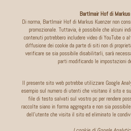
Bartlmair Hof di Markus K
Di norma, Bartlmair Hof di Markus Kuenzer non consent
promozionale. Tuttavia, è possibile che alcuni indi
contenuti potrebbero includere video di YouTube o altr
diffusione dei cookie da parte di siti non di propri
verificare se sia possibile disabilitarli, sarà neces
parti modificando le impostazioni de
Il presente sito web potrebbe utilizzare Google Analy
esempio sul numero di utenti che visitano il sito e s
file di testo salvati sul vostro pc per rendere poss
raccolte siano in forma aggregata e non sia possibile 
dell’utente che visita il sito ed eliminato le condi
I cookie di Google Analytic